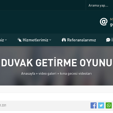
Ma
g
miz
Hizmetlerimiz
Referanslarımız
DUVAK GETİRME OYUNU
Anasayfa
»
video galeri
»
kına gecesi videoları
1.331