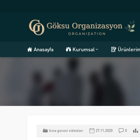
Anasayfa
Kurumsal
Ürünleri
kına gecesi videoları
27.11.2020
0