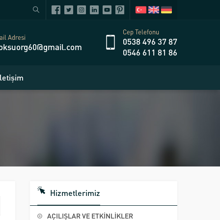
Cep Telefonu
il Adresi
0538 496 37 87
oksuorg60@gmail.com
0546 611 81 86
İletişim
Hizmetlerimiz
AÇILIŞLAR VE ETKİNLİKLER