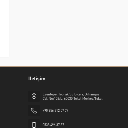
İletişim
Esentepe, Toprak Su Evleri, Orhangazi
Cd. No:102/L, 60030 Tokat Merkez/Tokat
+90 356 212 57 77
0538 496 37 87