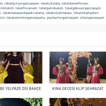
on
,
tokataçılışorganizasyon
,
tokatçikolata
,
tokatdamatfincanı
,
ilikteklifi
,
tokatfincanseti
,
tokatgelinbuketi
,
tokatgöksuorganizasyon
,
ı
,
tokatmasasandalyekiralama
,
tokatnikahmasası
,
tokatnikahşekeri
,
sisi
,
tokatsünnetorganizasyonu
,
yeşilyurtorganizasyon
,
zileorganizasyon
E YELPAZE DSİ BAHÇE
KINA GECESİ KLİP ŞEHRAZAT