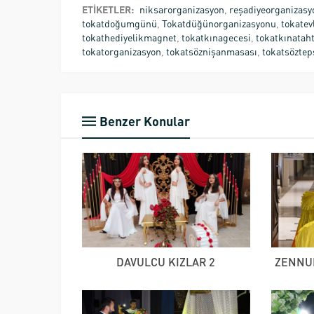
ETİKETLER:
niksarorganizasyon
,
reşadiyeorganizasy
tokatdoğumgünü
,
Tokatdüğünorganizasyonu
,
tokatevl
tokathediyelikmagnet
,
tokatkınagecesi
,
tokatkınataht
tokatorganizasyon
,
tokatsöznişanmasası
,
tokatsöztep
Benzer Konular
DAVULCU KIZLAR 2
ZENNUB