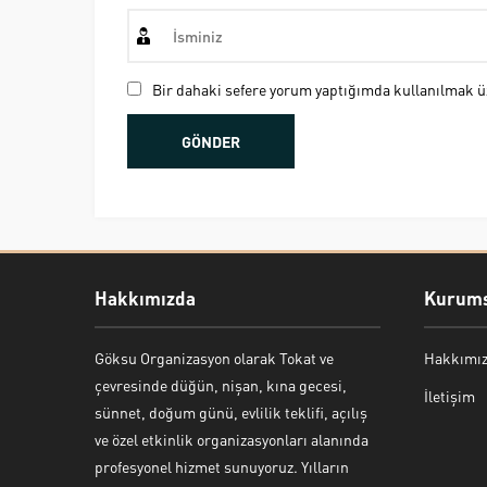
Bir dahaki sefere yorum yaptığımda kullanılmak üz
Hakkımızda
Kurums
Göksu Organizasyon olarak Tokat ve
Hakkımı
Bekir Kiper
çevresinde düğün, nişan, kına gecesi,
İletişim
sünnet, doğum günü, evlilik teklifi, açılış
ve özel etkinlik organizasyonları alanında
profesyonel hizmet sunuyoruz. Yılların