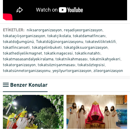
ETİKETLER:
niksarorganizasyon
,
reşadiyeorganizasyon
,
tokataçılışorganizasyon
,
tokatçikolata
,
tokatdamatfincanı
,
tokatdoğumgünü
,
Tokatdüğünorganizasyonu
,
tokatevlilikteklifi
,
tokatfincanseti
,
tokatgelinbuketi
,
tokatgöksuorganizasyon
,
tokathediyelikmagnet
,
tokatkınagecesi
,
tokatkınatahtı
,
tokatmasasandalyekiralama
,
tokatnikahmasası
,
tokatnikahşekeri
,
tokatorganizasyon
,
tokatsöznişanmasası
,
tokatsöztepsisi
,
tokatsünnetorganizasyonu
,
yeşilyurtorganizasyon
,
zileorganizasyon
Benzer Konular