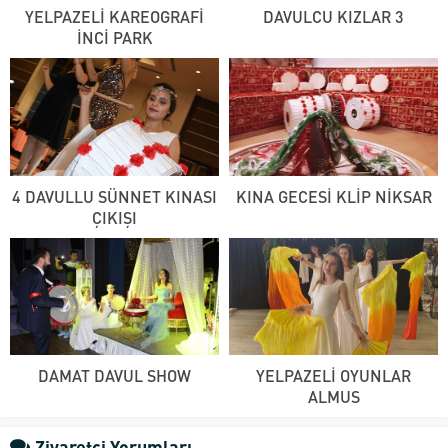
YELPAZELİ KAREOGRAFİ
DAVULCU KIZLAR 3
İNCİ PARK
4 DAVULLU SÜNNET KINASI
KINA GECESİ KLİP NİKSAR
ÇIKIŞI
DAMAT DAVUL SHOW
YELPAZELİ OYUNLAR
ALMUS
Ziyaretçi Yorumları