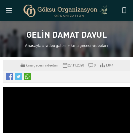
GELİN DAMAT DAVUL
Anasayfa
»
video galeri
»
kına gecesi videoları
kına gecesi videoları
27.11.2020
0
1.044