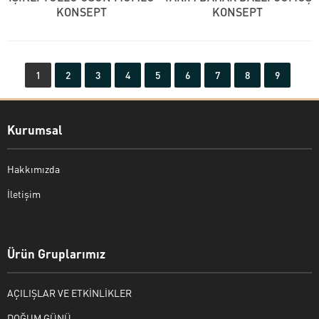
KONSEPT
KONSEPT
1
2
3
4
5
6
7
8
9
Kurumsal
Hakkımızda
İletişim
Bekir Kiper
Ürün Gruplarımız
AÇILIŞLAR VE ETKİNLİKLER
Cevap Yaz
DOĞUM GÜNÜ