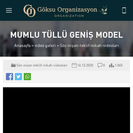
MUMLU TÜLLÜ GENİŞ MODEL
Anasayfa
»
video galeri
»
Söz-nişan-teklif-nikah-videoları
Söz-nişan-teklif-nikah-videoları
16.12.2020
0
1.065