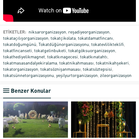
ETİKETLER:
niksarorganizasyon
,
reşadiyeorganizasyon
,
tokataçılışorganizasyon
,
tokatçikolata
,
tokatdamatfincanı
,
tokatdoğumgünü
,
Tokatdüğünorganizasyonu
,
tokatevlilikteklifi
,
tokatfincanseti
,
tokatgelinbuketi
,
tokatgöksuorganizasyon
,
tokathediyelikmagnet
,
tokatkınagecesi
,
tokatkınatahtı
,
tokatmasasandalyekiralama
,
tokatnikahmasası
,
tokatnikahşekeri
,
tokatorganizasyon
,
tokatsöznişanmasası
,
tokatsöztepsisi
,
tokatsünnetorganizasyonu
,
yeşilyurtorganizasyon
,
zileorganizasyon
Benzer Konular