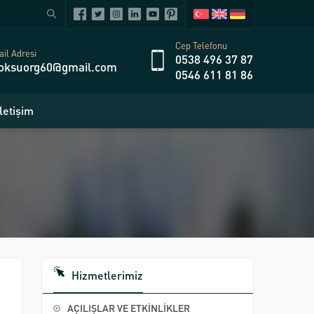
Cep Telefonu
il Adresi
0538 496 37 87
oksuorg60@gmail.com
0546 611 81 86
İletişim
Hizmetlerimiz
AÇILIŞLAR VE ETKİNLİKLER