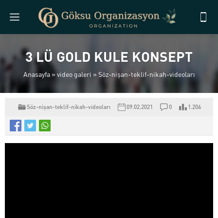
3 LÜ GOLD KULE KONSEPT
Anasayfa
»
video galeri
»
Söz-nişan-teklif-nikah-videoları
Söz-nişan-teklif-nikah-videoları
09.02.2021
0
1.206