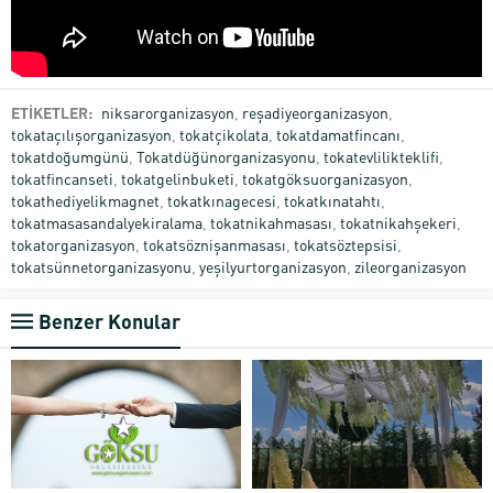
ETİKETLER:
niksarorganizasyon
,
reşadiyeorganizasyon
,
tokataçılışorganizasyon
,
tokatçikolata
,
tokatdamatfincanı
,
tokatdoğumgünü
,
Tokatdüğünorganizasyonu
,
tokatevlilikteklifi
,
tokatfincanseti
,
tokatgelinbuketi
,
tokatgöksuorganizasyon
,
tokathediyelikmagnet
,
tokatkınagecesi
,
tokatkınatahtı
,
tokatmasasandalyekiralama
,
tokatnikahmasası
,
tokatnikahşekeri
,
tokatorganizasyon
,
tokatsöznişanmasası
,
tokatsöztepsisi
,
tokatsünnetorganizasyonu
,
yeşilyurtorganizasyon
,
zileorganizasyon
Benzer Konular