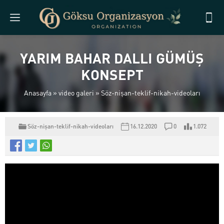
YARIM BAHAR DALLI GÜMÜŞ
KONSEPT
Anasayfa
»
video galeri
»
Söz-nişan-teklif-nikah-videoları
Söz-nişan-teklif-nikah-videoları
16.12.2020
0
1.072