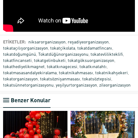
ETİKETLER:
niksarorganizasyon
,
reşadiyeorganizasyon
,
tokataçılışorganizasyon
,
tokatçikolata
,
tokatdamatfincanı
,
tokatdoğumgünü
,
Tokatdüğünorganizasyonu
,
tokatevlilikteklifi
,
tokatfincanseti
,
tokatgelinbuketi
,
tokatgöksuorganizasyon
,
tokathediyelikmagnet
,
tokatkınagecesi
,
tokatkınatahtı
,
tokatmasasandalyekiralama
,
tokatnikahmasası
,
tokatnikahşekeri
,
tokatorganizasyon
,
tokatsöznişanmasası
,
tokatsöztepsisi
,
tokatsünnetorganizasyonu
,
yeşilyurtorganizasyon
,
zileorganizasyon
Benzer Konular