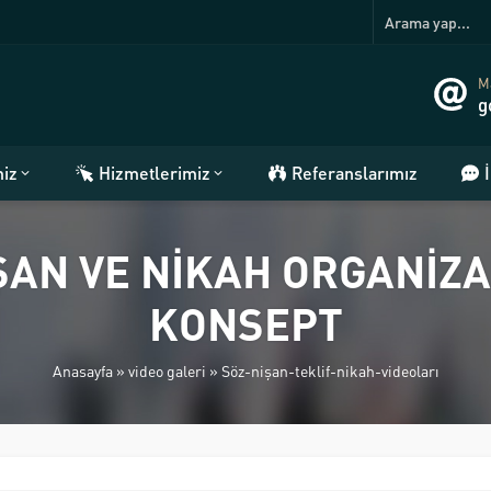
Ma
g
miz
Hizmetlerimiz
Referanslarımız
ŞAN VE NİKAH ORGANİZ
KONSEPT
Anasayfa
»
video galeri
»
Söz-nişan-teklif-nikah-videoları