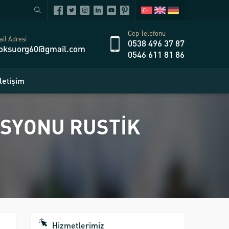
Cep Telefonu
il Adresi
0538 496 37 87
oksuorg60@gmail.com
0546 611 81 86
İletişim
ASYONU RUSTİK
Hizmetlerimiz