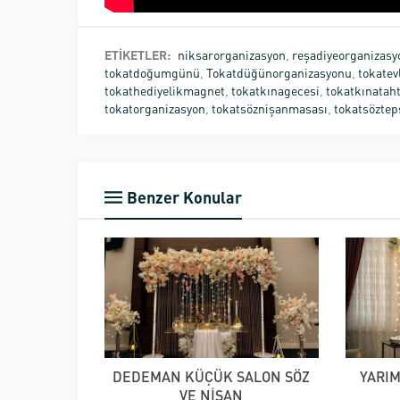
ETİKETLER:
niksarorganizasyon
,
reşadiyeorganizasy
tokatdoğumgünü
,
Tokatdüğünorganizasyonu
,
tokatevl
tokathediyelikmagnet
,
tokatkınagecesi
,
tokatkınataht
tokatorganizasyon
,
tokatsöznişanmasası
,
tokatsöztep
Benzer Konular
DEDEMAN KÜÇÜK SALON SÖZ
YARI
VE NİŞAN