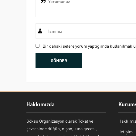
Bir dahaki sefere yorum yaptığımda kullanılmak üz
Hakkımızda
Kurums
Göksu Organizasyon olarak Tokat ve
Hakkımı
Bekir Kiper
çevresinde düğün, nişan, kına gecesi,
İletişim
sünnet, doğum günü, evlilik teklifi, açılış