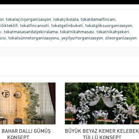
on
,
tokataçılışorganizasyon
,
tokatçikolata
,
tokatdamatfincanı
,
ilikteklifi
,
tokatfincanseti
,
tokatgelinbuketi
,
tokatgöksuorganizasyon
,
ı
,
tokatmasasandalyekiralama
,
tokatnikahmasası
,
tokatnikahşekeri
,
sisi
,
tokatsünnetorganizasyonu
,
yeşilyurtorganizasyon
,
zileorganizasyon
M BAHAR DALLI GÜMÜŞ
BÜYÜK BEYAZ KEMER KELEBE
KONSEPT
TÜLLÜ KONSEPT