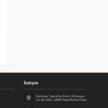
İletişim
Esentepe, Toprak Su Evleri, Orhangazi
Cd. No:102/L, 60030 Tokat Merkez/Tokat