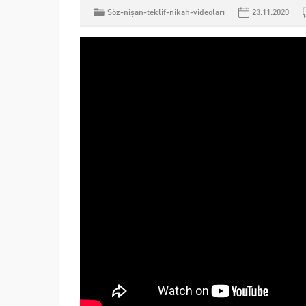
Söz-nişan-teklif-nikah-videoları
23.11.2020