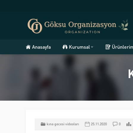
Anasayfa
Kurumsal
Ürünleri
kına gecesi videoları
25.11.2020
0