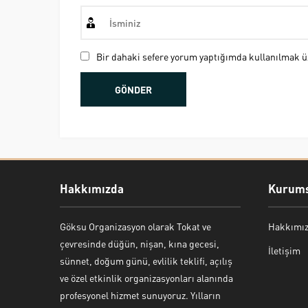
Bir dahaki sefere yorum yaptığımda kullanılmak üz
Hakkımızda
Kurums
Göksu Organizasyon olarak Tokat ve
Hakkımı
Bekir Kiper
çevresinde düğün, nişan, kına gecesi,
İletişim
sünnet, doğum günü, evlilik teklifi, açılış
ve özel etkinlik organizasyonları alanında
profesyonel hizmet sunuyoruz. Yılların