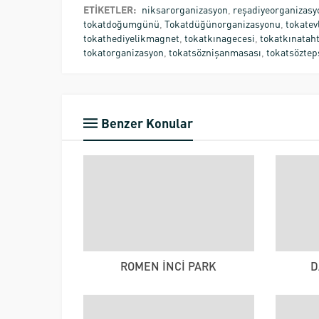
ETİKETLER:
niksarorganizasyon
,
reşadiyeorganizasy
tokatdoğumgünü
,
Tokatdüğünorganizasyonu
,
tokatevl
tokathediyelikmagnet
,
tokatkınagecesi
,
tokatkınataht
tokatorganizasyon
,
tokatsöznişanmasası
,
tokatsöztep
Benzer Konular
ROMEN İNCİ PARK
D