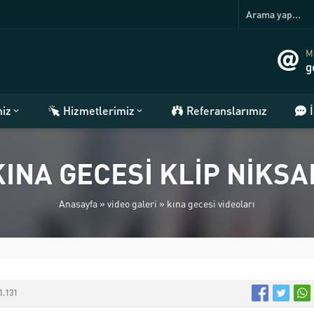
Ma
g
miz
Hizmetlerimiz
Referanslarımız
KINA GECESİ KLİP NİKSA
Anasayfa
»
video galeri
»
kına gecesi videoları
1.131