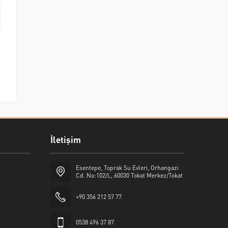
İletişim
Esentepe, Toprak Su Evleri, Orhangazi
Cd. No:102/L, 60030 Tokat Merkez/Tokat
+90 356 212 57 77
0538 496 37 87