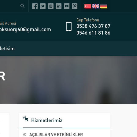
Cep Telefonu
il Adresi
0538 496 37 87
oksuorg60@gmail.com
0546 611 81 86
İletişim
R
Hizmetlerimiz
AÇILIŞLAR VE ETKİNLİKLER