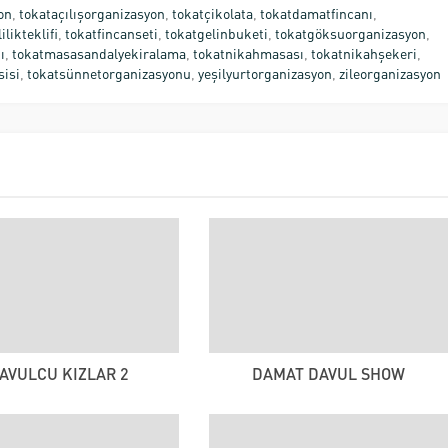
on
,
tokataçılışorganizasyon
,
tokatçikolata
,
tokatdamatfincanı
,
ilikteklifi
,
tokatfincanseti
,
tokatgelinbuketi
,
tokatgöksuorganizasyon
,
ı
,
tokatmasasandalyekiralama
,
tokatnikahmasası
,
tokatnikahşekeri
,
sisi
,
tokatsünnetorganizasyonu
,
yeşilyurtorganizasyon
,
zileorganizasyon
AVULCU KIZLAR 2
DAMAT DAVUL SHOW