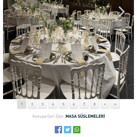
1
2
3
4
5
6
7
8
>
»
Konuya Geri Dön:
MASA SÜSLEMELERİ