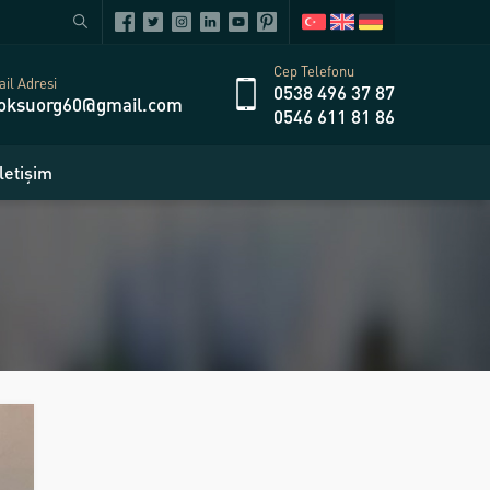
Cep Telefonu
il Adresi
0538 496 37 87
oksuorg60@gmail.com
0546 611 81 86
İletişim