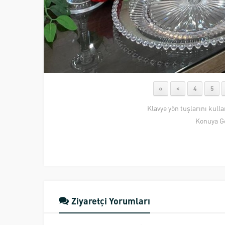
«
<
4
5
Klavye yön tuşlarını kull
Konuya G
Ziyaretçi Yorumları