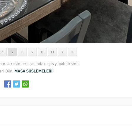
6
7
8
9
10
11
>
»
anarak resimler arasında geçiş yapabilirsiniz.
eri Dön:
MASA SÜSLEMELERİ