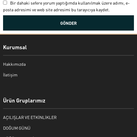
Bir dahaki sefere yorum yaptığımda kullanılmak üzere adımı, e-
posta adresimi ve web site adresimi bu tarayıcıya kaydet.
Kurumsal
Hakkımızda
İletişim
Bekir Kiper
Ürün Gruplarımız
AÇILIŞLAR VE ETKİNLİKLER
Cevap Yaz
DOĞUM GÜNÜ