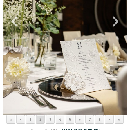
«
<
1
2
3
4
5
6
7
8
>
»