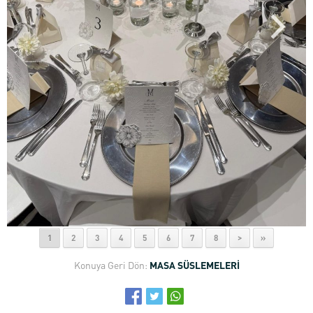
1
2
3
4
5
6
7
8
>
»
Konuya Geri Dön:
MASA SÜSLEMELERİ