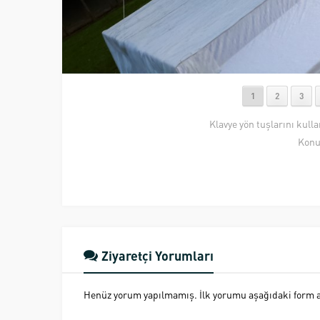
1
2
3
Klavye yön tuşlarını kull
Konu
Ziyaretçi Yorumları
Henüz yorum yapılmamış. İlk yorumu aşağıdaki form ara