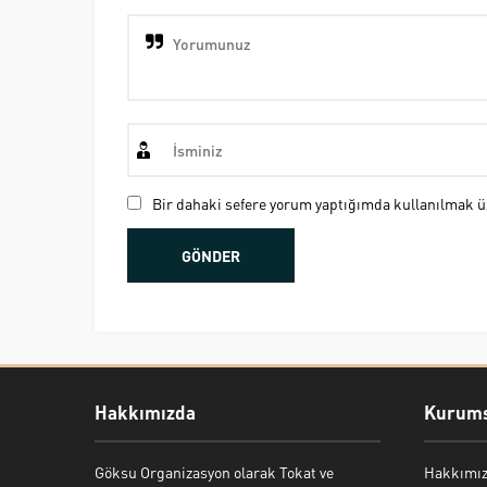
Bir dahaki sefere yorum yaptığımda kullanılmak üz
Hakkımızda
Kurums
Göksu Organizasyon olarak Tokat ve
Hakkımı
Bekir Kiper