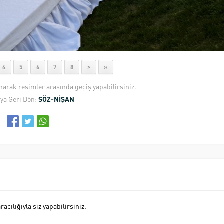
4
5
6
7
8
>
»
anarak resimler arasında geçiş yapabilirsiniz.
ya Geri Dön:
SÖZ-NİŞAN
cılığıyla siz yapabilirsiniz.