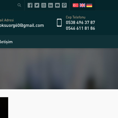
Cep Telefonu
il Adresi
0538 496 37 87
oksuorg60@gmail.com
0546 611 81 86
İletişim