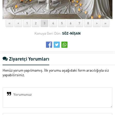
«
<
1
2
3
4
5
6
7
8
>
»
Konuya Geri Dön:
SÖZ-NİŞAN
Ziyaretçi Yorumları
Henüz yorum yapılmamış. İlk yorumu aşağıdaki form aracılığıyla siz
yapabilirsiniz.