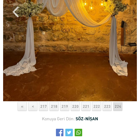
«
<
217
218
219
220
221
222
223
224
Konuya Geri Dön:
SÖZ-NİŞAN