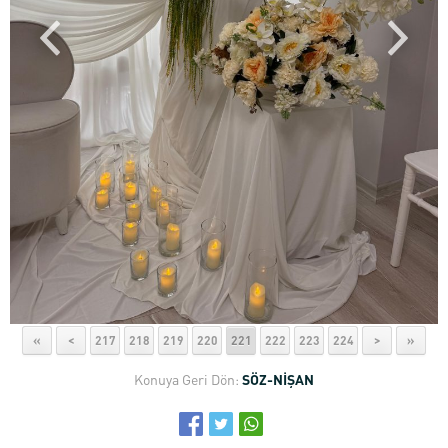
«
<
217
218
219
220
221
222
223
224
>
»
Konuya Geri Dön:
SÖZ-NİŞAN