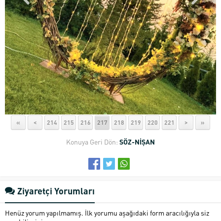
«
<
214
215
216
217
218
219
220
221
>
»
Konuya Geri Dön:
SÖZ-NİŞAN
Ziyaretçi Yorumları
Henüz yorum yapılmamış. İlk yorumu aşağıdaki form aracılığıyla siz