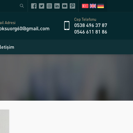
Cep Telefonu
il Adresi
0538 496 37 87
oksuorg60@gmail.com
0546 611 81 86
İletişim