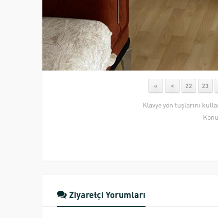
«
<
22
23
Klavye yön tuşlarını kull
Konu
Ziyaretçi Yorumları