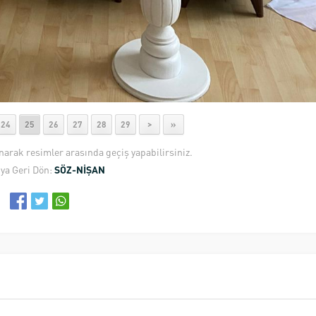
24
25
26
27
28
29
>
»
anarak resimler arasında geçiş yapabilirsiniz.
ya Geri Dön:
SÖZ-NİŞAN