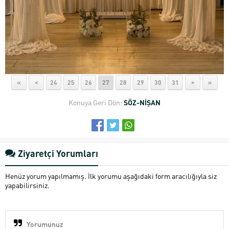
«
<
24
25
26
27
28
29
30
31
>
»
Konuya Geri Dön:
SÖZ-NİŞAN
Ziyaretçi Yorumları
Henüz yorum yapılmamış. İlk yorumu aşağıdaki form aracılığıyla siz
yapabilirsiniz.