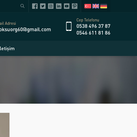
Cep Telefonu
il Adresi
0538 496 37 87
oksuorg60@gmail.com
0546 611 81 86
İletişim