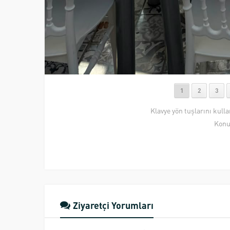
1
2
3
Klavye yön tuşlarını kull
Konu
Ziyaretçi Yorumları