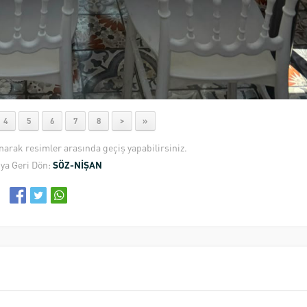
4
5
6
7
8
>
»
anarak resimler arasında geçiş yapabilirsiniz.
ya Geri Dön:
SÖZ-NİŞAN