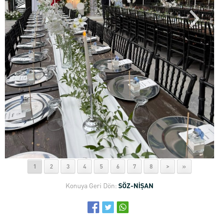
1
2
3
4
5
6
7
8
>
»
Konuya Geri Dön:
SÖZ-NİŞAN