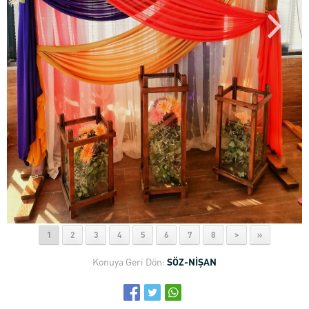
1
2
3
4
5
6
7
8
>
»
Konuya Geri Dön:
SÖZ-NİŞAN