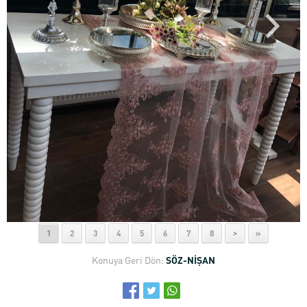
1
2
3
4
5
6
7
8
>
»
Konuya Geri Dön:
SÖZ-NİŞAN