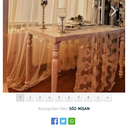
1
2
3
4
5
6
7
8
>
»
Konuya Geri Dön:
SÖZ-NİŞAN