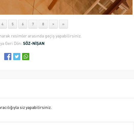
4
5
6
7
8
>
»
anarak resimler arasında geçiş yapabilirsiniz.
ya Geri Dön:
SÖZ-NİŞAN
cılığıyla siz yapabilirsiniz.