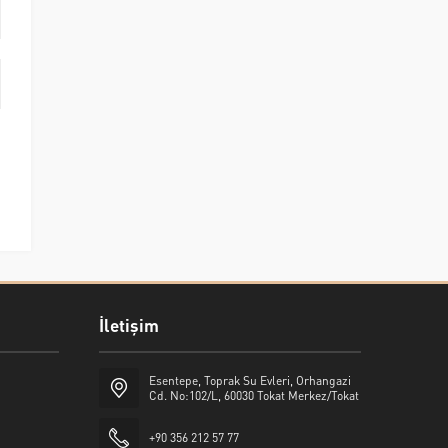
İletişim
Esentepe, Toprak Su Evleri, Orhangazi
Cd. No:102/L, 60030 Tokat Merkez/Tokat
+90 356 212 57 77