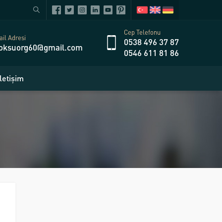
Cep Telefonu
il Adresi
0538 496 37 87
oksuorg60@gmail.com
0546 611 81 86
İletişim