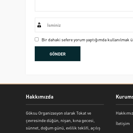
Bir dahaki sefere yorum yaptığımda kullanılmak üz
Hakkımızda
Kurums
Göksu Organizasyon olarak Tokat ve
Hakkımı
Bekir Kiper
çevresinde düğün, nişan, kına gecesi,
İletişim
sünnet, doğum günü, evlilik teklifi, açılış