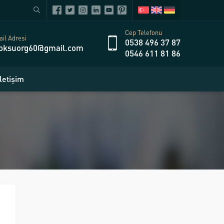
Cep Telefonu
il Adresi
0538 496 37 87
oksuorg60@gmail.com
0546 611 81 86
İletişim