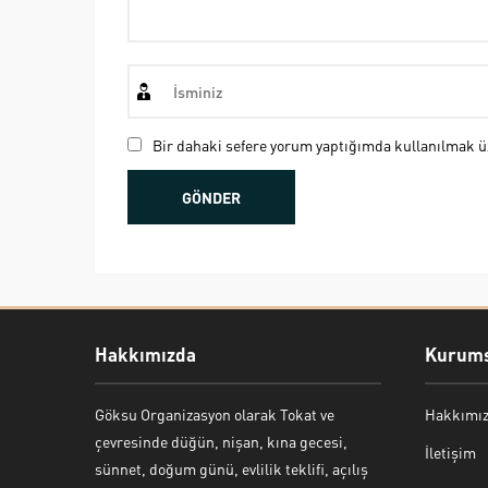
Bir dahaki sefere yorum yaptığımda kullanılmak üz
Hakkımızda
Kurums
Göksu Organizasyon olarak Tokat ve
Hakkımı
Bekir Kiper
çevresinde düğün, nişan, kına gecesi,
İletişim
sünnet, doğum günü, evlilik teklifi, açılış