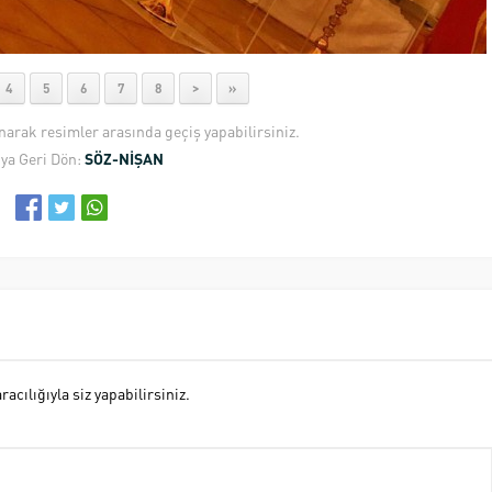
4
5
6
7
8
>
»
anarak resimler arasında geçiş yapabilirsiniz.
ya Geri Dön:
SÖZ-NİŞAN
cılığıyla siz yapabilirsiniz.