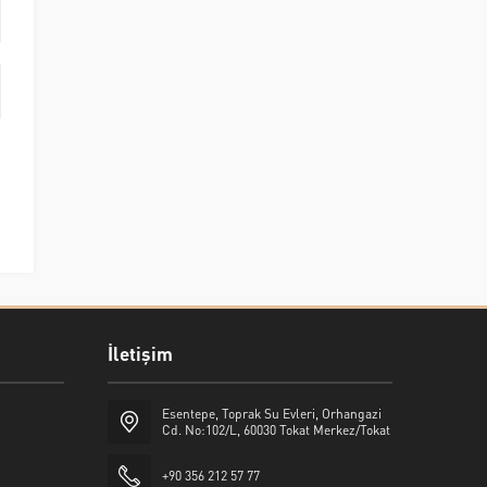
İletişim
Esentepe, Toprak Su Evleri, Orhangazi
Cd. No:102/L, 60030 Tokat Merkez/Tokat
+90 356 212 57 77