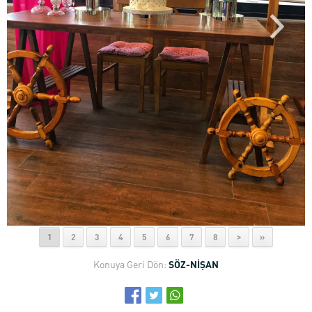
1
2
3
4
5
6
7
8
>
»
Konuya Geri Dön:
SÖZ-NİŞAN