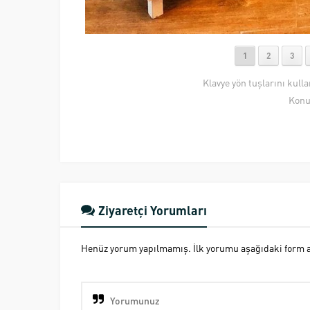
1
2
3
Klavye yön tuşlarını kull
Konu
Ziyaretçi Yorumları
Henüz yorum yapılmamış. İlk yorumu aşağıdaki form ara