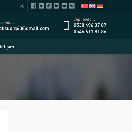
Cep Telefonu
il Adresi
0538 496 37 87
oksuorg60@gmail.com
0546 611 81 86
İletişim