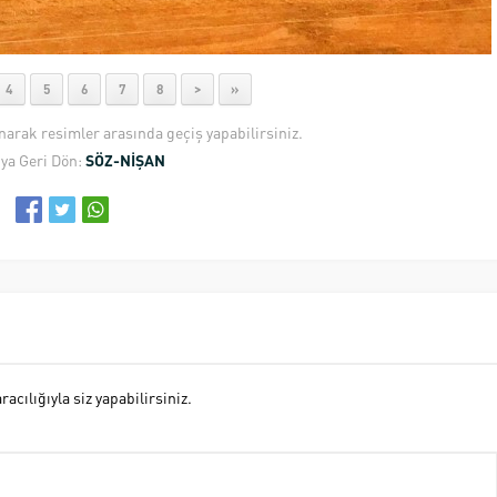
4
5
6
7
8
>
»
anarak resimler arasında geçiş yapabilirsiniz.
ya Geri Dön:
SÖZ-NİŞAN
cılığıyla siz yapabilirsiniz.