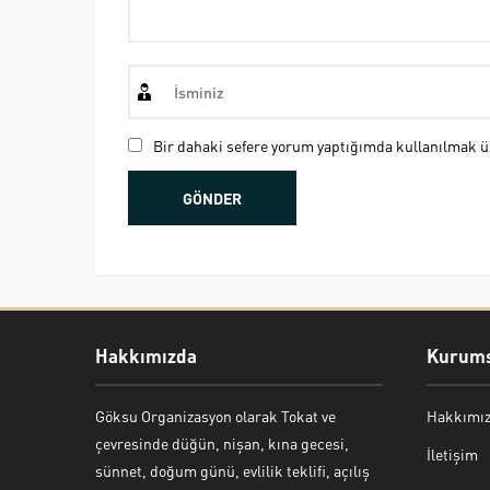
Bir dahaki sefere yorum yaptığımda kullanılmak üz
Hakkımızda
Kurums
Göksu Organizasyon olarak Tokat ve
Hakkımı
Bekir Kiper
çevresinde düğün, nişan, kına gecesi,
İletişim
sünnet, doğum günü, evlilik teklifi, açılış