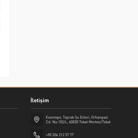
İletişim
Esentepe, Toprak Su Evleri, Orhangazi
Cd. No:102/L, 60030 Tokat Merkez/Tokat
+90 356 212 57 77