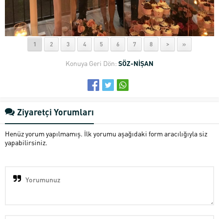
1
2
3
4
5
6
7
8
>
»
Konuya Geri Dön:
SÖZ-NİŞAN
Ziyaretçi Yorumları
Henüz yorum yapılmamış. İlk yorumu aşağıdaki form aracılığıyla siz
yapabilirsiniz.