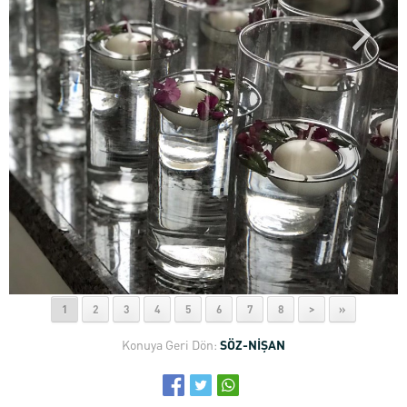
1
2
3
4
5
6
7
8
>
»
Konuya Geri Dön:
SÖZ-NİŞAN