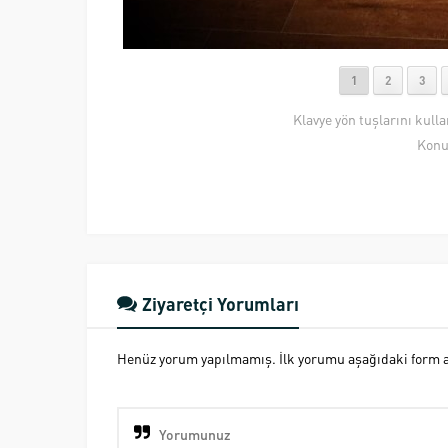
1
2
3
Klavye yön tuşlarını kull
Konu
Ziyaretçi Yorumları
Henüz yorum yapılmamış. İlk yorumu aşağıdaki form ara