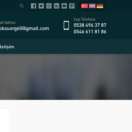
Cep Telefonu
il Adresi
0538 496 37 87
oksuorg60@gmail.com
0546 611 81 86
İletişim