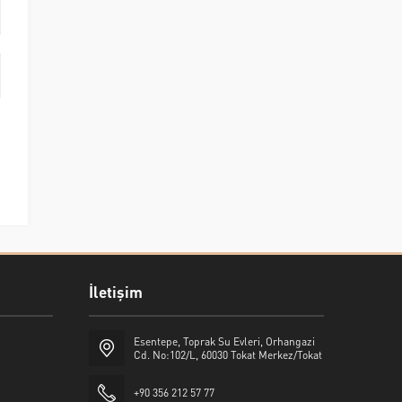
İletişim
Esentepe, Toprak Su Evleri, Orhangazi
Cd. No:102/L, 60030 Tokat Merkez/Tokat
+90 356 212 57 77