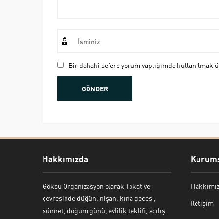
Bir dahaki sefere yorum yaptığımda kullanılmak üz
Hakkımızda
Kurums
Göksu Organizasyon olarak Tokat ve
Hakkımı
Bekir Kiper
çevresinde düğün, nişan, kına gecesi,
İletişim
sünnet, doğum günü, evlilik teklifi, açılış