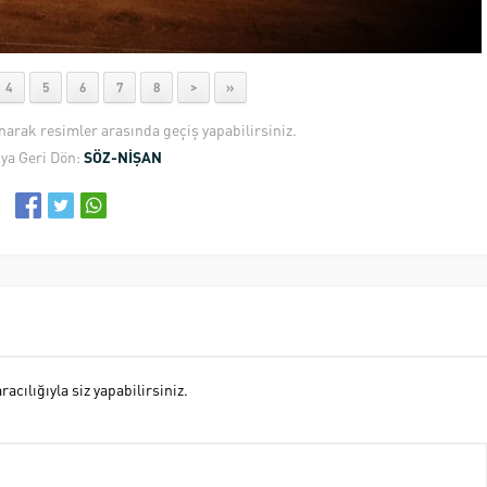
4
5
6
7
8
>
»
anarak resimler arasında geçiş yapabilirsiniz.
ya Geri Dön:
SÖZ-NİŞAN
cılığıyla siz yapabilirsiniz.