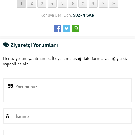
1
2
3
4
5
6
7
8
>
»
Konuya Geri Dön:
SÖZ-NİŞAN
Ziyaretçi Yorumları
Henüz yorum yapılmamış. İlk yorumu aşağıdaki form aracılığıyla siz
yapabilirsiniz.