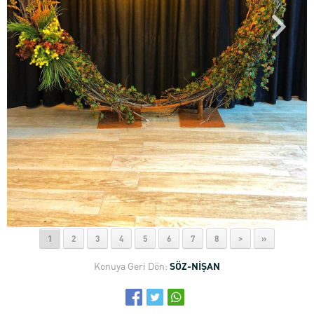
1
2
3
4
5
6
7
8
>
»
Konuya Geri Dön:
SÖZ-NİŞAN