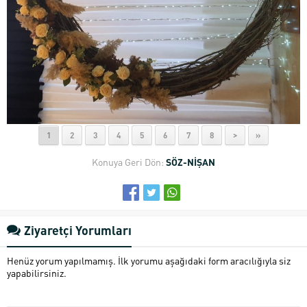
1
2
3
4
5
6
7
8
>
»
Konuya Geri Dön:
SÖZ-NİŞAN
Ziyaretçi Yorumları
Henüz yorum yapılmamış. İlk yorumu aşağıdaki form aracılığıyla siz
yapabilirsiniz.