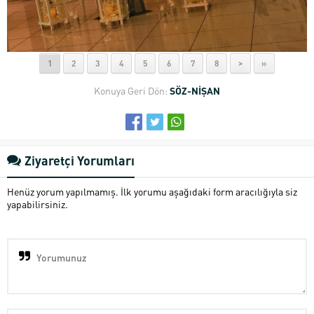
1
2
3
4
5
6
7
8
>
»
Konuya Geri Dön:
SÖZ-NİŞAN
Ziyaretçi Yorumları
Henüz yorum yapılmamış. İlk yorumu aşağıdaki form aracılığıyla siz
yapabilirsiniz.