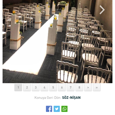
1
2
3
4
5
6
7
8
>
»
Konuya Geri Dön:
SÖZ-NİŞAN