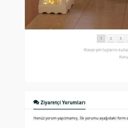
1
2
3
Klavye yön tuşlarını kull
Konu
Ziyaretçi Yorumları
Henüz yorum yapılmamış. İlk yorumu aşağıdaki form ara