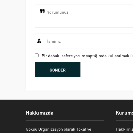
Bir dahaki sefere yorum yaptığımda kullanılmak üz
Hakkımızda
Kurums
Göksu Organizasyon olarak Tokat ve
Hakkımı
Bekir Kiper