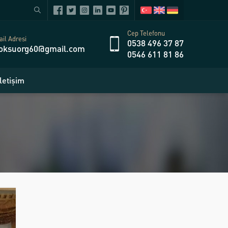
Cep Telefonu
il Adresi
0538 496 37 87
oksuorg60@gmail.com
0546 611 81 86
İletişim