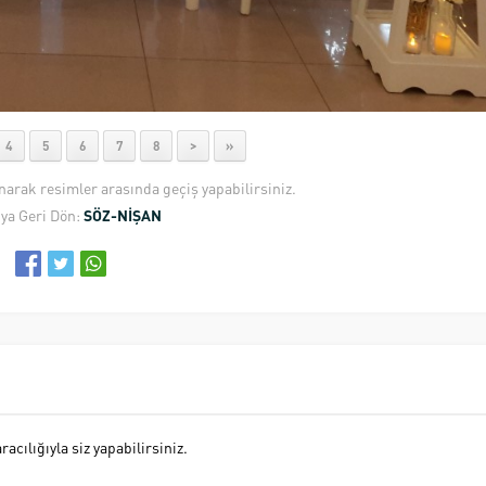
4
5
6
7
8
>
»
anarak resimler arasında geçiş yapabilirsiniz.
ya Geri Dön:
SÖZ-NİŞAN
cılığıyla siz yapabilirsiniz.