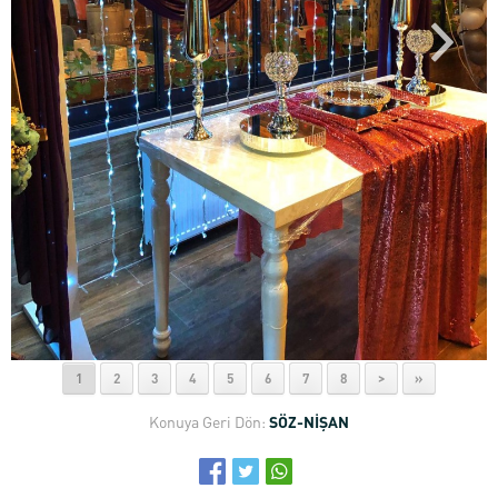
1
2
3
4
5
6
7
8
>
»
Konuya Geri Dön:
SÖZ-NİŞAN