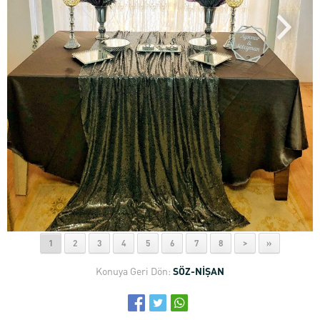
1
2
3
4
5
6
7
8
>
»
Konuya Geri Dön:
SÖZ-NİŞAN