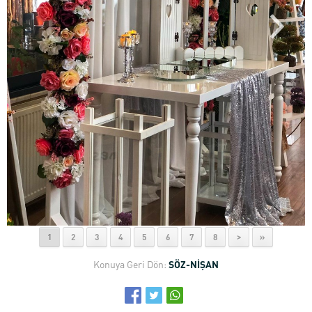
1
2
3
4
5
6
7
8
>
»
Konuya Geri Dön:
SÖZ-NİŞAN