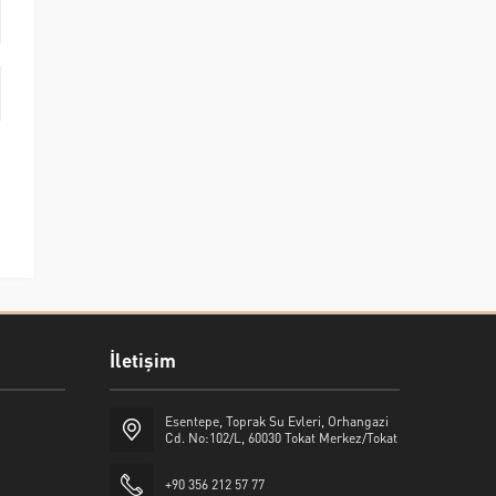
İletişim
Esentepe, Toprak Su Evleri, Orhangazi
Cd. No:102/L, 60030 Tokat Merkez/Tokat
+90 356 212 57 77