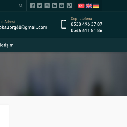
Cep Telefonu
il Adresi
0538 496 37 87
oksuorg60@gmail.com
0546 611 81 86
İletişim