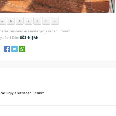
4
5
6
7
8
>
»
anarak resimler arasında geçiş yapabilirsiniz.
ya Geri Dön:
SÖZ-NİŞAN
cılığıyla siz yapabilirsiniz.