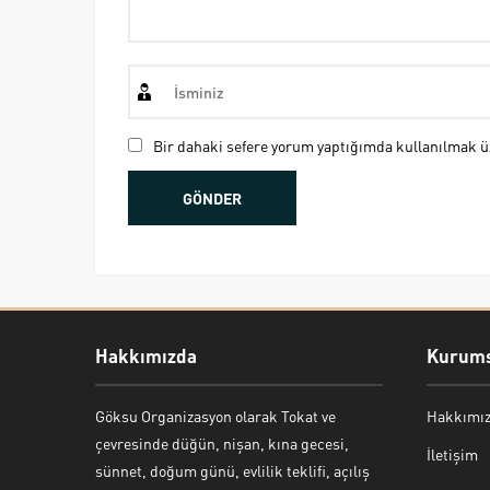
Bir dahaki sefere yorum yaptığımda kullanılmak üz
Hakkımızda
Kurums
Göksu Organizasyon olarak Tokat ve
Hakkımı
Bekir Kiper
çevresinde düğün, nişan, kına gecesi,
İletişim
sünnet, doğum günü, evlilik teklifi, açılış