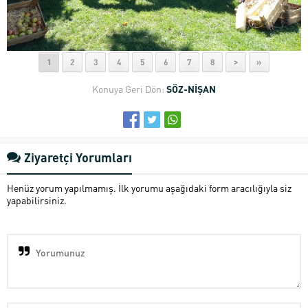
1
2
3
4
5
6
7
8
>
»
Konuya Geri Dön:
SÖZ-NİŞAN
Ziyaretçi Yorumları
Henüz yorum yapılmamış. İlk yorumu aşağıdaki form aracılığıyla siz
yapabilirsiniz.