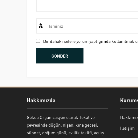
Bir dahaki sefere yorum yaptığımda kullanılmak üz
Hakkımızda
Kurums
Göksu Organizasyon olarak Tokat ve
Hakkımı
Bekir Kiper
çevresinde düğün, nişan, kına gecesi,
İletişim
sünnet, doğum günü, evlilik teklifi, açılış