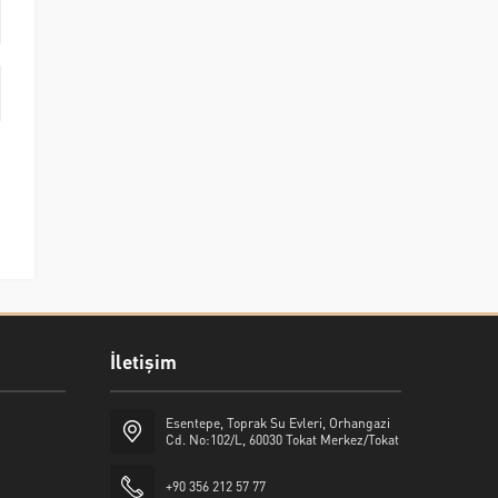
İletişim
Esentepe, Toprak Su Evleri, Orhangazi
Cd. No:102/L, 60030 Tokat Merkez/Tokat
+90 356 212 57 77