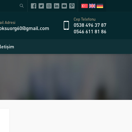
Cep Telefonu
il Adresi
0538 496 37 87
oksuorg60@gmail.com
0546 611 81 86
İletişim