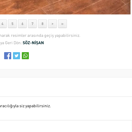
4
5
6
7
8
>
»
anarak resimler arasında geçiş yapabilirsiniz.
ya Geri Dön:
SÖZ-NİŞAN
cılığıyla siz yapabilirsiniz.