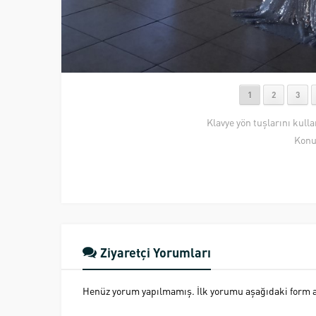
1
2
3
Klavye yön tuşlarını kull
Konu
Ziyaretçi Yorumları
Henüz yorum yapılmamış. İlk yorumu aşağıdaki form ara