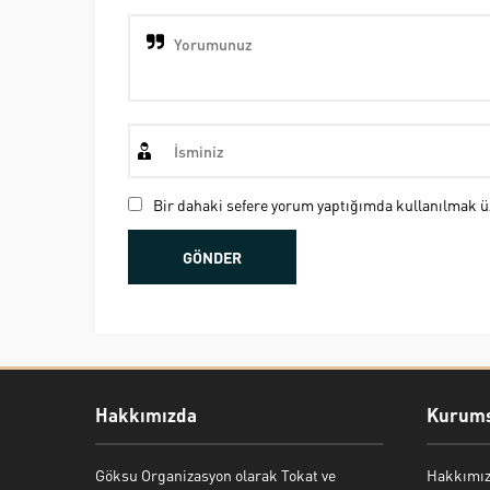
Bir dahaki sefere yorum yaptığımda kullanılmak üz
Hakkımızda
Kurums
Göksu Organizasyon olarak Tokat ve
Hakkımı
Bekir Kiper