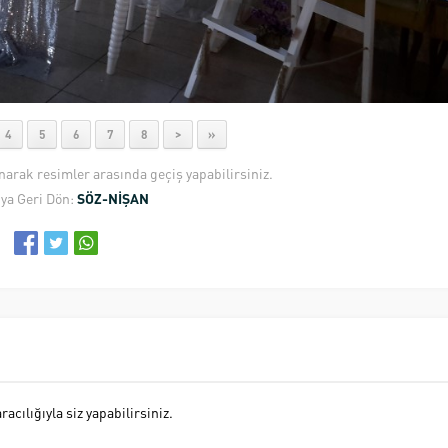
4
5
6
7
8
>
»
anarak resimler arasında geçiş yapabilirsiniz.
ya Geri Dön:
SÖZ-NİŞAN
cılığıyla siz yapabilirsiniz.