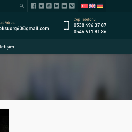
Cep Telefonu
il Adresi
0538 496 37 87
oksuorg60@gmail.com
0546 611 81 86
İletişim