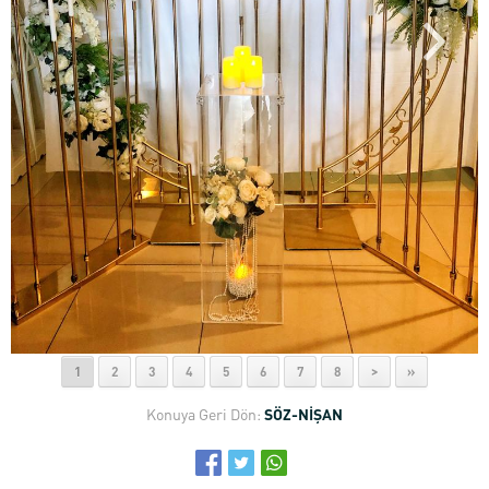
1
2
3
4
5
6
7
8
>
»
Konuya Geri Dön:
SÖZ-NİŞAN