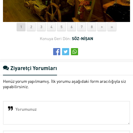
1
2
3
4
5
6
7
8
>
»
Konuya Geri Dön:
SÖZ-NİŞAN
Ziyaretçi Yorumları
Henüz yorum yapılmamış. İlk yorumu aşağıdaki form aracılığıyla siz
yapabilirsiniz.