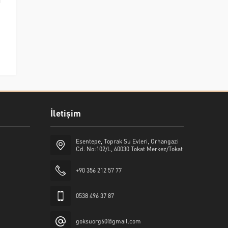
İletişim
Esentepe, Toprak Su Evleri, Orhangazi
Cd. No:102/L, 60030 Tokat Merkez/Tokat
+90 356 212 57 77
0538 496 37 87
goksuorg60@gmail.com