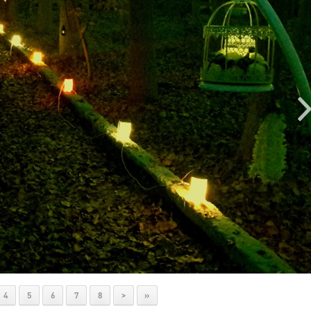
4
5
6
7
8
>
»