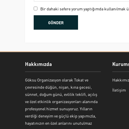
Bir dahaki sefere yorum yaptığımda kullanılmak üz
Hakkımızda
Kurums
Göksu Organizasyon olarak Tokat ve
Hakkımı
Bekir Kiper
çevresinde düğün, nişan, kına gecesi,
İletişim
sünnet, doğum günü, evlilik teklifi, açılış
ve özel etkinlik organizasyonları alanında
profesyonel hizmet sunuyoruz. Yılların
verdiği deneyim ve güçlü ekip yapımızla,
Cevap Yaz
hayatınızın en özel anlarını unutulmaz