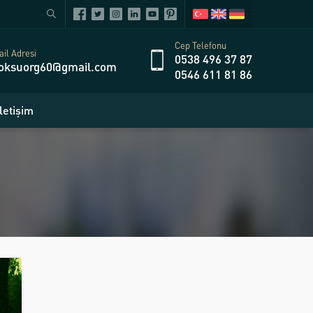
Cep Telefonu
il Adresi
0538 496 37 87
oksuorg60@gmail.com
0546 611 81 86
İletişim