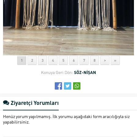
1
2
3
4
5
6
7
8
>
»
Konuya Geri Dön:
SÖZ-NİŞAN
Ziyaretçi Yorumları
Henüz yorum yapılmamış. İlk yorumu aşağıdaki form aracılığıyla siz
yapabilirsiniz.