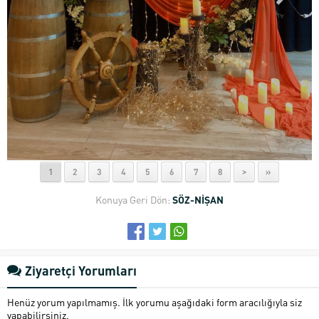
1
2
3
4
5
6
7
8
>
»
Konuya Geri Dön:
SÖZ-NİŞAN
Ziyaretçi Yorumları
Henüz yorum yapılmamış. İlk yorumu aşağıdaki form aracılığıyla siz
yapabilirsiniz.